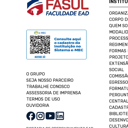
INSTIT
ORGANIZ
CORPO 
QUEM S
MODALID
PROCESS
REGIMEN
FORMAS 
PROJETO
EXTENSÃ
SOCIAL
O GRUPO
COMISSÃ
SEJA NOSSO PARCEIRO
EGRESSO
TRABALHE CONOSCO
FORMAT
ASSESSORIA DE IMPRENSA
PERGUNT
TERMOS DE USO
CENTRAL
OUVIDORIA
CADASTR
BIBLIOT
DESENVO
CULTUR